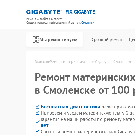
FIX-GIGABYTE
Ремонт устройств Gigabyte
Специализированный cервисный центр г.
Смоленск
Мы ремонтируем
Срочный ремонт
Це
Главная
Ремонт материнских плат Gigabyte в Смоленске
Ремонт матерински
в Смоленске от 100 
Бесплатная диагностика
даже при отказ
Привезем и увезем материнскую плату Giga
Гарантия на наши работы по ремонту матер
лет
Срочный ремонт материнских плат Gigabyte