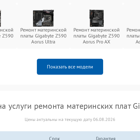
инской
Ремонт материнской
Ремонт материнской
Ремон
e Z590
платы Gigabyte Z590
платы Gigabyte Z590
платы
Aorus Ultra
Aorus Pro AX
A
Показать все модели
а услуги ремонта материнских плат G
Цены актуальны на текущую дату 06.08.2026
Срок
Гарантия