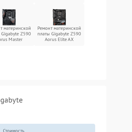
т материнской
Ремонт материнской
 Gigabyte Z590
платы Gigabyte Z590
orus Master
Aorus Elite AX
igabyte
Стоимость