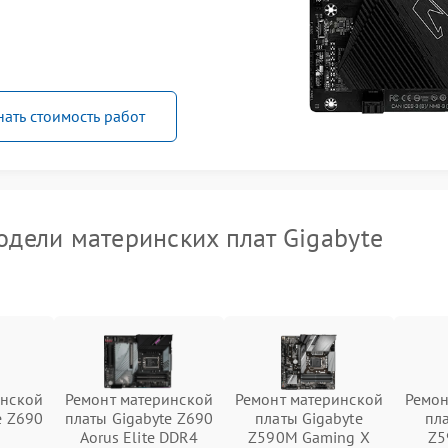
нать стоимость работ
дели материнских плат Gigabyte
инской
Ремонт материнской
Ремонт материнской
Ремон
e Z690
платы Gigabyte Z690
платы Gigabyte
пл
Aorus Elite DDR4
Z590M Gaming X
Z5