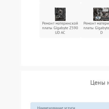
Ремонт материнской
Ремонт матер
платы Gigabyte Z590
платы Gigabyt
UD AC
D
Цены н
Наименование услуги