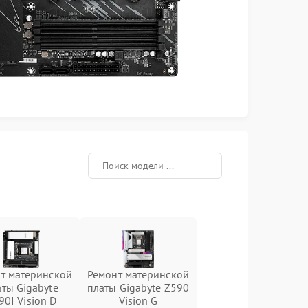
т материнской
Ремонт материнской
аты Gigabyte
платы Gigabyte Z590
90I Vision D
Vision G