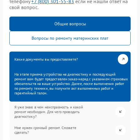
телефону
+7 (800) 301-55-83
если не нашли ответ на
свой вопрос.
Общие вопросы
Вопросы по ремонту материнских плат
Какие документы вы предоставляете?
На этапе приема устройства на диагностику и последующий
ремонт вам будет предоставлен заказ-наряд с указанием страховых
обязательств на ваше устройство. Далее, после выполнения работ
по ремонту техники, вы получите акт выполненных работ и
гарантийный талон.
Я уже знаю в чем неисправность и какой
ремонт необходим. Для чего проводить
диагностику?
Мне нужен срочный ремонт. Сможете
сделать?