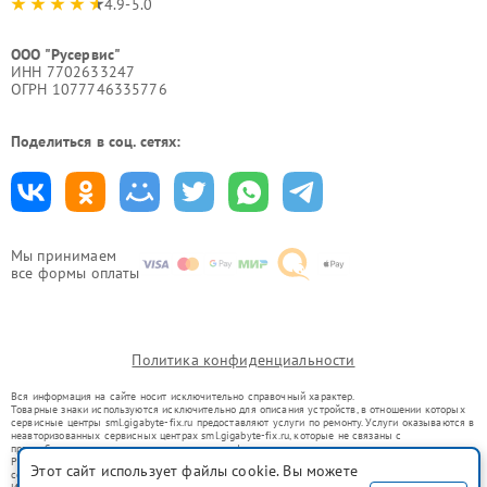
4.9-5.0
ООО "Русервис"
ИНН 7702633247
ОГРН 1077746335776
Поделиться в соц. сетях:
Мы принимаем
все формы оплаты
Политика конфиденциальности
Вся информация на сайте носит исключительно справочный характер.
Товарные знаки используются исключительно для описания устройств, в отношении которых
сервисные центры sml.gigabyte-fix.ru предоставляют услуги по ремонту. Услуги оказываются в
неавторизованных сервисных центрах sml.gigabyte-fix.ru, которые не связаны с
правообладателями товарных знаков или их официальными представителями.
Ремонт осуществляется для устройств, уже введенных в гражданский оборот в соответствии
Этот сайт использует файлы cookie. Вы можете
со статьей 1487 ГК РФ.