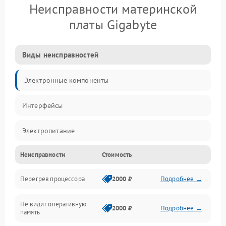
Неисправности материнской
платы Gigabyte
Виды неисправностей
Электронные компоненты
Интерфейсы
Электропитание
Неисправности
Стоимость
Корпус/Герметичность
Перегрев процессора
2000 ₽
Подробнее →
Механика
Не видит оперативную
ПО/Микропрограмма
2000 ₽
Подробнее →
память