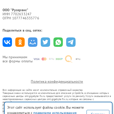
ООО "Русервис"
ИНН 7702633247
ОГРН 1077746335776
Поделиться в соц. сетях:
Мы принимаем
все формы оплаты
Политика конфиденциальности
Вся информация на сайте носит исключительно справочный характер.
Товарные знаки используются исключительно для описания устройств, в отношении которых
сервисные центры sml.gigabyte-fix.ru предоставляют услуги по ремонту. Услуги оказываются в
неавторизованных сервисных центрах sml.gigabyte-fix.ru, которые не связаны с
правообладателями товарных знаков или их официальными представителями.
Ремонт осуществляется для устройств, уже введенных в гражданский оборот в соответствии
Этот сайт использует файлы cookie. Вы можете
со статьей 1487 ГК РФ.
Использование товарных знаков не преследует цели индивидуализации услуг или введения
ознакомиться с
правилами использования