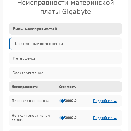
Неисправности материнской
платы Gigabyte
Виды неисправностей
Электронные компоненты
Интерфейсы
Электропитание
Неисправности
Стоимость
Корпус/Герметичность
Перегрев процессора
2000 ₽
Подробнее →
Механика
Не видит оперативную
ПО/Микропрограмма
2000 ₽
Подробнее →
память