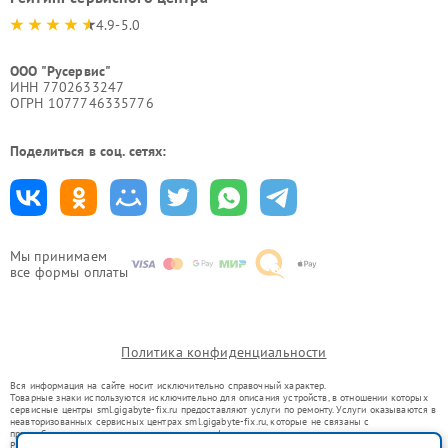
4.9-5.0
ООО "Русервис"
ИНН 7702633247
ОГРН 1077746335776
Поделиться в соц. сетях:
Мы принимаем
все формы оплаты
Политика конфиденциальности
Вся информация на сайте носит исключительно справочный характер.
Товарные знаки используются исключительно для описания устройств, в отношении которых
сервисные центры sml.gigabyte-fix.ru предоставляют услуги по ремонту. Услуги оказываются в
неавторизованных сервисных центрах sml.gigabyte-fix.ru, которые не связаны с
правообладателями товарных знаков или их официальными представителями.
Ремонт осуществляется для устройств, уже введенных в гражданский оборот в соответствии