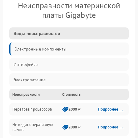
Неисправности материнской
платы Gigabyte
Виды неисправностей
Электронные компоненты
Интерфейсы
Электропитание
Неисправности
Стоимость
Корпус/Герметичность
Перегрев процессора
2000 ₽
Подробнее →
Механика
Не видит оперативную
ПО/Микропрограмма
2000 ₽
Подробнее →
память