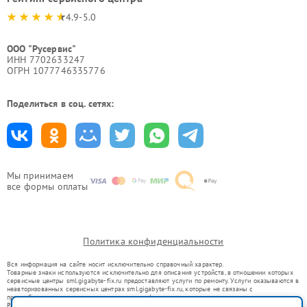
4.9-5.0
ООО "Русервис"
ИНН 7702633247
ОГРН 1077746335776
Поделиться в соц. сетях:
Мы принимаем
все формы оплаты
Политика конфиденциальности
Вся информация на сайте носит исключительно справочный характер.
Товарные знаки используются исключительно для описания устройств, в отношении которых
сервисные центры sml.gigabyte-fix.ru предоставляют услуги по ремонту. Услуги оказываются в
неавторизованных сервисных центрах sml.gigabyte-fix.ru, которые не связаны с
правообладателями товарных знаков или их официальными представителями.
Ремонт осуществляется для устройств, уже введенных в гражданский оборот в соответствии