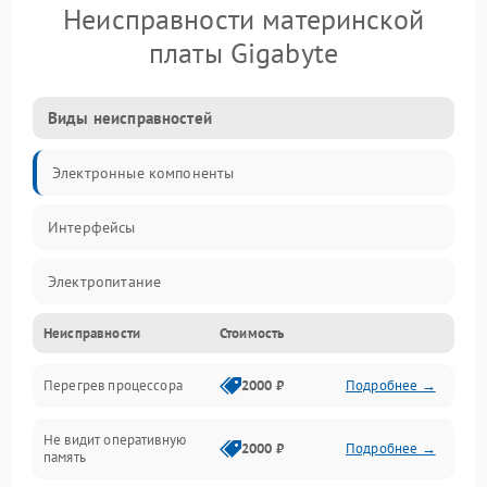
Неисправности материнской
платы Gigabyte
Виды неисправностей
Электронные компоненты
Интерфейсы
Электропитание
Неисправности
Стоимость
Корпус/Герметичность
Перегрев процессора
2000 ₽
Подробнее →
Механика
Не видит оперативную
ПО/Микропрограмма
2000 ₽
Подробнее →
память