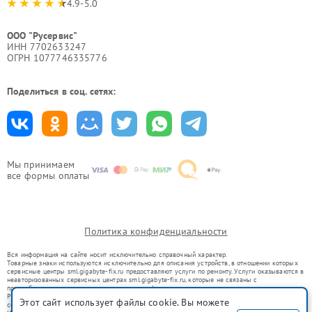
4.9-5.0
ООО "Русервис"
ИНН 7702633247
ОГРН 1077746335776
Поделиться в соц. сетях:
Мы принимаем
все формы оплаты
Политика конфиденциальности
Вся информация на сайте носит исключительно справочный характер.
Товарные знаки используются исключительно для описания устройств, в отношении которых
сервисные центры sml.gigabyte-fix.ru предоставляют услуги по ремонту. Услуги оказываются в
неавторизованных сервисных центрах sml.gigabyte-fix.ru, которые не связаны с
правообладателями товарных знаков или их официальными представителями.
Ремонт осуществляется для устройств, уже введенных в гражданский оборот в соответствии
Этот сайт использует файлы cookie. Вы можете
со статьей 1487 ГК РФ.