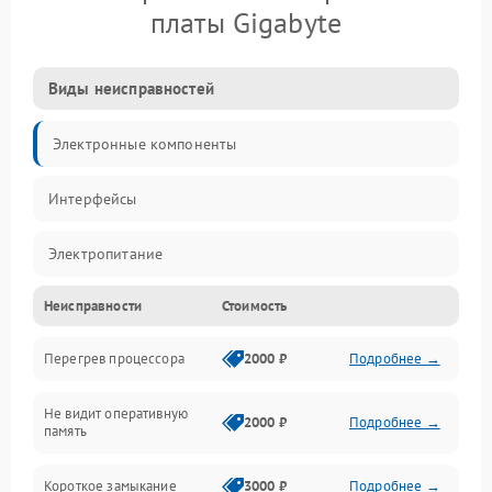
платы Gigabyte
Виды неисправностей
Электронные компоненты
Интерфейсы
Электропитание
Неисправности
Стоимость
Корпус/Герметичность
Перегрев процессора
2000 ₽
Подробнее →
Механика
Не видит оперативную
ПО/Микропрограмма
2000 ₽
Подробнее →
память
Короткое замыкание
3000 ₽
Подробнее →