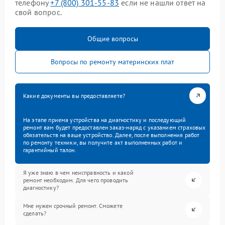
телефону
+7 (800) 301-55-83
если не нашли ответ на
свой вопрос.
Общие вопросы
Вопросы по ремонту материнских плат
Какие документы вы предоставляете?
На этапе приема устройства на диагностику и последующий
ремонт вам будет предоставлен заказ-наряд с указанием страховых
обязательств на ваше устройство. Далее, после выполнения работ
по ремонту техники, вы получите акт выполненных работ и
гарантийный талон.
Я уже знаю в чем неисправность и какой
ремонт необходим. Для чего проводить
диагностику?
Мне нужен срочный ремонт. Сможете
сделать?