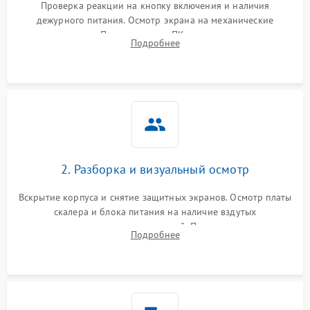
Проверка реакции на кнопку включения и наличия
дежурного питания. Осмотр экрана на механические
Неисправность системы
повреждения. Подключение к ПК для оценки вывода
защиты от короткого
1000 ₽
Подробнее →
Подробнее
изображения, работы подсветки и выявления артефактов на
замыкания
матрице.
Повреждение системы
1000 ₽
Подробнее →
защиты от перегрева
Неисправность системы
защиты от
1000 ₽
Подробнее →
перенапряжения
2. Разборка и визуальный осмотр
Неисправность системы
1000 ₽
Подробнее →
Вскрытие корпуса и снятие защитных экранов. Осмотр платы
защиты от замыкания
скалера и блока питания на наличие вздутых
конденсаторов, прогаров, окислений. Проверка надежности
Повреждение системы
Подробнее
1000 ₽
Подробнее →
контактов и целостности шлейфов матрицы.
защиты от перегрузок
Неисправность системы
1000 ₽
Подробнее →
защиты от перегрева