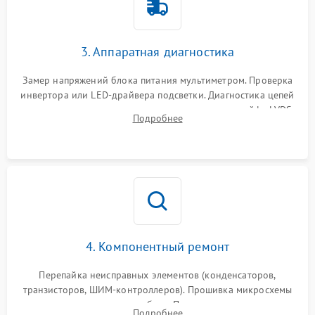
Поломка системы защиты
1000 ₽
Подробнее →
от перенапряжения
3. Аппаратная диагностика
Поломка системы защиты
1000 ₽
Подробнее →
от замыкания
Замер напряжений блока питания мультиметром. Проверка
инвертора или LED-драйвера подсветки. Диагностика цепей
питания скалера и тестирование сигналов на шлейфе LVDS
Подробнее
4. Компонентный ремонт
Перепайка неисправных элементов (конденсаторов,
транзисторов, ШИМ-контроллеров). Прошивка микросхемы
памяти при программных сбоях. При поломке подсветки —
Подробнее