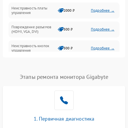
Неисправность платы
2000 ₽
Подробнее →
управления
Повреждение разъемов
500 ₽
Подробнее →
(HDMI, VGA, DVI)
Неисправность кнопок
500 ₽
Подробнее →
управления
Поломка инвертора
1500 ₽
Подробнее →
Этапы ремонта монитора Gigabyte
Повреждение кабеля
500 ₽
Подробнее →
питания
Неисправность системы
1000 ₽
Подробнее →
защиты от перегрузок
Поломка системы
1. Первичная диагностика
автоматического
1000 ₽
Подробнее →
отключения