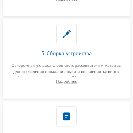
разборка матрицы и замена выгоревших светодиодов.
5. Сборка устройства
Осторожная укладка слоев светорассеивателя и матрицы
для исключения попадания пыли и появления засветов.
Надежное подключение шлейфов, фиксация плат и
Подробнее
аккуратное защелкивание пластикового корпуса монитора.