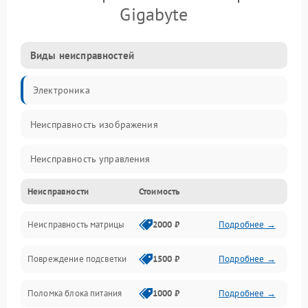
Gigabyte
Виды неисправностей
Электроника
Неисправность изображения
Неисправность управления
Неисправности
Стоимость
Неисправность интерфейсов
Неисправность матрицы
2000 ₽
Подробнее →
Прочие неисправности
Повреждение подсветки
1500 ₽
Подробнее →
Неисправность звука
Поломка блока питания
1000 ₽
Подробнее →
Механические повреждения