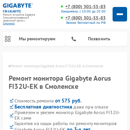
+7 (800) 301-55-83
Ежедневно, с 10:00 до 20:00
FIX-GIGABYTE
Ремонт устройств Gigabyte
+7 (800) 301-55-83
Специализированный
cервисный центр г.
Звонок бесплатный по РФ
Смоленск
Мы ремонтируем
Позвонить
енске
Ремонт монитора Gigabyte Aorus FI32U-EK в Смоленске
Ремонт монитора Gigabyte Aorus
Ремонт материнских плат Gigabyte
FI32U-EK в Смоленске
от 575 руб.
Стоимость ремонта
Бесплатная диагностика
даже при отказе
Привезем и увезем монитор Gigabyte Aorus FI32U-
EK сами
Гарантия на наши работы по ремонту мониторов
до 3-х лет
Gigabyte Aorus FI32U-EK