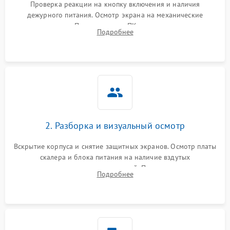
Проверка реакции на кнопку включения и наличия
дежурного питания. Осмотр экрана на механические
Неисправность системы
повреждения. Подключение к ПК для оценки вывода
защиты от короткого
1000 ₽
Подробнее →
Подробнее
изображения, работы подсветки и выявления артефактов на
замыкания
матрице.
Повреждение системы
1000 ₽
Подробнее →
защиты от перегрева
Неисправность системы
защиты от
1000 ₽
Подробнее →
перенапряжения
2. Разборка и визуальный осмотр
Неисправность системы
1000 ₽
Подробнее →
Вскрытие корпуса и снятие защитных экранов. Осмотр платы
защиты от замыкания
скалера и блока питания на наличие вздутых
конденсаторов, прогаров, окислений. Проверка надежности
Повреждение системы
Подробнее
1000 ₽
Подробнее →
контактов и целостности шлейфов матрицы.
защиты от перегрузок
Неисправность системы
1000 ₽
Подробнее →
защиты от перегрева