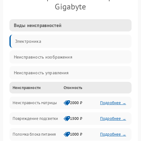
Gigabyte
Виды неисправностей
Электроника
Неисправность изображения
Неисправность управления
Неисправности
Стоимость
Неисправность интерфейсов
Неисправность матрицы
2000 ₽
Подробнее →
Прочие неисправности
Повреждение подсветки
1500 ₽
Подробнее →
Неисправность звука
Поломка блока питания
1000 ₽
Подробнее →
Механические повреждения