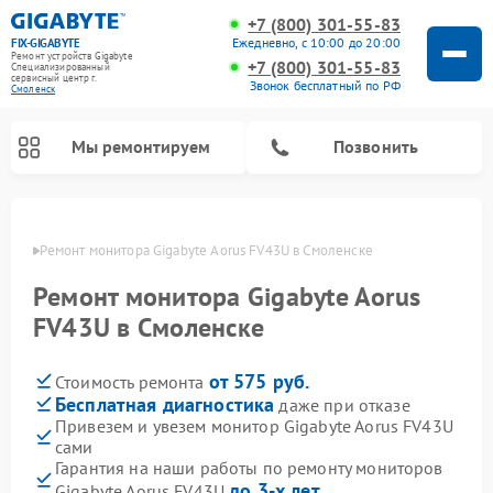
+7 (800) 301-55-83
Ежедневно, с 10:00 до 20:00
FIX-GIGABYTE
Ремонт устройств Gigabyte
+7 (800) 301-55-83
Специализированный
cервисный центр г.
Звонок бесплатный по РФ
Смоленск
Мы ремонтируем
Позвонить
енске
Ремонт монитора Gigabyte Aorus FV43U в Смоленске
Ремонт монитора Gigabyte Aorus
Ремонт материнских плат Gigabyte
FV43U в Смоленске
от 575 руб.
Стоимость ремонта
Бесплатная диагностика
даже при отказе
Привезем и увезем монитор Gigabyte Aorus FV43U
сами
Гарантия на наши работы по ремонту мониторов
до 3-х лет
Gigabyte Aorus FV43U