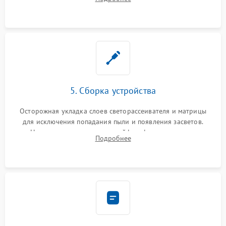
разборка матрицы и замена выгоревших светодиодов.
5. Сборка устройства
Осторожная укладка слоев светорассеивателя и матрицы
для исключения попадания пыли и появления засветов.
Надежное подключение шлейфов, фиксация плат и
Подробнее
аккуратное защелкивание пластикового корпуса монитора.