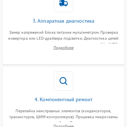
Поломка системы защиты
1000 ₽
Подробнее →
от перенапряжения
3. Аппаратная диагностика
Поломка системы защиты
1000 ₽
Подробнее →
от замыкания
Замер напряжений блока питания мультиметром. Проверка
инвертора или LED-драйвера подсветки. Диагностика цепей
питания скалера и тестирование сигналов на шлейфе LVDS
Подробнее
4. Компонентный ремонт
Перепайка неисправных элементов (конденсаторов,
транзисторов, ШИМ-контроллеров). Прошивка микросхемы
памяти при программных сбоях. При поломке подсветки —
Подробнее