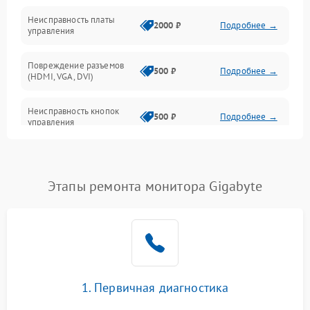
Неисправность платы
2000 ₽
Подробнее →
управления
Повреждение разъемов
500 ₽
Подробнее →
(HDMI, VGA, DVI)
Неисправность кнопок
500 ₽
Подробнее →
управления
Поломка инвертора
1500 ₽
Подробнее →
Этапы ремонта монитора Gigabyte
Повреждение кабеля
500 ₽
Подробнее →
питания
Неисправность системы
1000 ₽
Подробнее →
защиты от перегрузок
Поломка системы
1. Первичная диагностика
автоматического
1000 ₽
Подробнее →
отключения