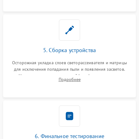
5. Сборка устройства
Осторожная укладка слоев светорассеивателя и матрицы
для исключения попадания пыли и появления засветов.
Надежное подключение шлейфов, фиксация плат и
Подробнее
аккуратное защелкивание пластикового корпуса монитора.
6. Финальное тестирование