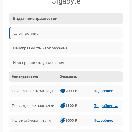
Gigabyte
Виды неисправностей
Электроника
Неисправность изображения
Неисправность управления
Неисправности
Стоимость
Неисправность интерфейсов
Неисправность матрицы
2000 ₽
Подробнее →
Прочие неисправности
Повреждение подсветки
1500 ₽
Подробнее →
Неисправность звука
Поломка блока питания
1000 ₽
Подробнее →
Механические повреждения