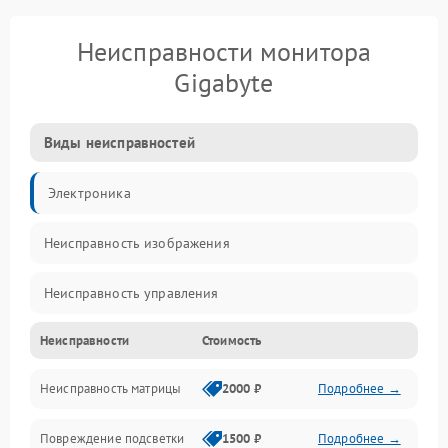
Неисправности монитора
Gigabyte
Виды неисправностей
Электроника
Неисправность изображения
Неисправность управления
Неисправности
Стоимость
Неисправность интерфейсов
Неисправность матрицы
2000 ₽
Подробнее →
Прочие неисправности
Повреждение подсветки
1500 ₽
Подробнее →
Неисправность звука