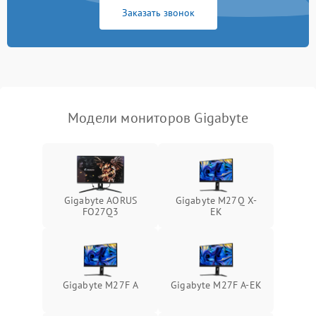
Заказать звонок
Поломка системы
автоматического
1000 ₽
Подробнее →
отключения
Неисправность системы
защиты от короткого
1000 ₽
Подробнее →
замыкания
Модели мониторов Gigabyte
Повреждение системы
1000 ₽
Подробнее →
защиты от перегрева
Неисправность системы
защиты от
1000 ₽
Подробнее →
Gigabyte AORUS
Gigabyte M27Q X-
перенапряжения
FO27Q3
EK
Неисправность системы
1000 ₽
Подробнее →
защиты от замыкания
Повреждение системы
Gigabyte M27F A
Gigabyte M27F A-EK
1000 ₽
Подробнее →
защиты от перегрузок