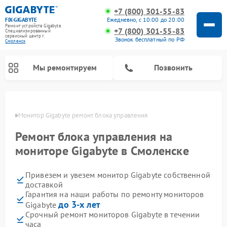
+7 (800) 301-55-83
Ежедневно, с 10:00 до 20:00
FIX-GIGABYTE
Ремонт устройств Gigabyte
+7 (800) 301-55-83
Специализированный
cервисный центр г.
Звонок бесплатный по РФ
Смоленск
Мы ремонтируем
Позвонить
енске
Монитор Gigabyte ремонт блока управления
Ремонт блока управления на
Ремонт материнских плат Gigabyte
мониторе Gigabyte в Смоленске
Привезем и увезем монитор Gigabyte собственной
доставкой
Гарантия на наши работы по ремонту мониторов
до 3-х лет
Gigabyte
Срочный ремонт мониторов Gigabyte в течении
часа