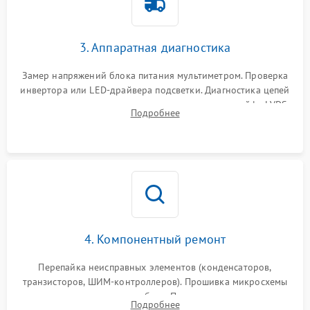
3. Аппаратная диагностика
Замер напряжений блока питания мультиметром. Проверка
инвертора или LED-драйвера подсветки. Диагностика цепей
питания скалера и тестирование сигналов на шлейфе LVDS
Подробнее
4. Компонентный ремонт
Перепайка неисправных элементов (конденсаторов,
транзисторов, ШИМ-контроллеров). Прошивка микросхемы
памяти при программных сбоях. При поломке подсветки —
Подробнее