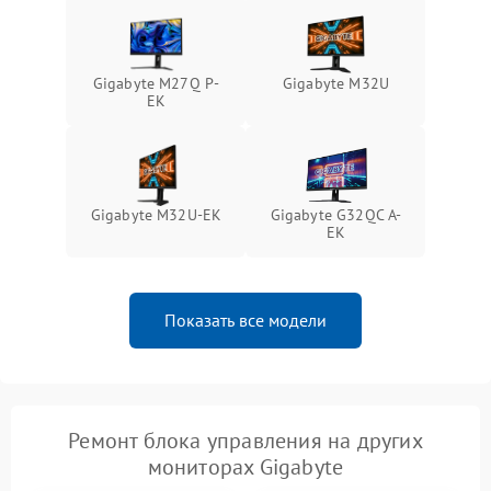
Неисправность системы
1000 ₽
Подробнее →
защиты от перегрева
Gigabyte M27Q P-
Gigabyte M32U
Поломка системы защиты
EK
1000 ₽
Подробнее →
от перенапряжения
Поломка системы защиты
1000 ₽
Подробнее →
от замыкания
Gigabyte M32U-EK
Gigabyte G32QC A-
EK
Показать все модели
Ремонт блока управления на других
мониторах Gigabyte