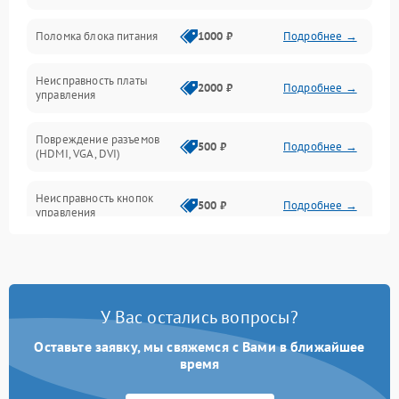
Поломка блока питания
1000 ₽
Подробнее →
Механические повреждения
Неисправность платы
2000 ₽
Подробнее →
управления
Повреждение разъемов
500 ₽
Подробнее →
(HDMI, VGA, DVI)
Неисправность кнопок
500 ₽
Подробнее →
управления
Поломка инвертора
1500 ₽
Подробнее →
Повреждение кабеля
500 ₽
Подробнее →
У Вас остались вопросы?
питания
Оставьте заявку, мы свяжемся с Вами в ближайшее
Неисправность системы
время
1000 ₽
Подробнее →
защиты от перегрузок