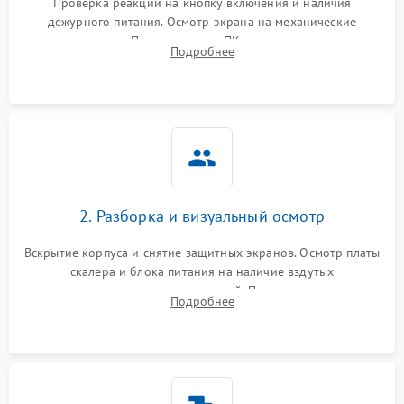
Проверка реакции на кнопку включения и наличия
дежурного питания. Осмотр экрана на механические
повреждения. Подключение к ПК для оценки вывода
Подробнее
изображения, работы подсветки и выявления артефактов на
матрице.
2. Разборка и визуальный осмотр
Вскрытие корпуса и снятие защитных экранов. Осмотр платы
скалера и блока питания на наличие вздутых
конденсаторов, прогаров, окислений. Проверка надежности
Подробнее
контактов и целостности шлейфов матрицы.