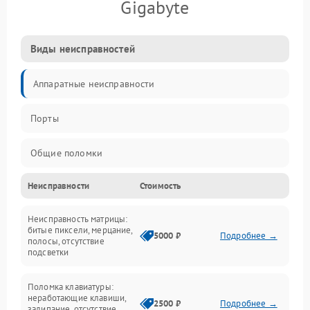
Gigabyte
Виды неисправностей
Аппаратные неисправности
Порты
Общие поломки
Неисправности
Стоимость
Устройства
Неисправность матрицы:
Программные ошибки
битые пиксели, мерцание,
5000 ₽
Подробнее →
полосы, отсутствие
подсветки
Электрические и системные сбои
Поломка клавиатуры:
Интерфейсные проблемы
неработающие клавиши,
2500 ₽
Подробнее →
залипание, отсутствие