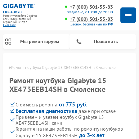
+7 (800) 301-55-83
Ежедневно, с 10:00 до 20:00
FIX-GIGABYTE
Ремонт устройств Gigabyte
+7 (800) 301-55-83
Специализированный
cервисный центр г.
Звонок бесплатный по РФ
Смоленск
Мы ремонтируем
Позвонить
енске
Ремонт ноутбука Gigabyte 15 XE473EEB14SH  в Смоленске
Ремонт ноутбука Gigabyte 15
XE473EEB14SH в Смоленске
Ремонт материнских плат Gigabyte
от 775 руб.
Стоимость ремонта
Бесплатная диагностика
даже при отказе
Привезем и увезем ноутбук Gigabyte 15
XE473EEB14SH сами
Гарантия на наши работы по ремонту ноутбуков
до 3-х лет
Gigabyte 15 XE473EEB14SH