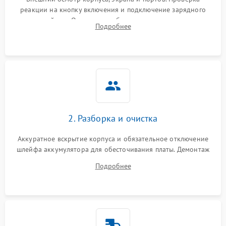
реакции на кнопку включения и подключение зарядного
устройства. Оценка потребления тока с помощью
Выход из строя SSD или
Подробнее
HDD: медленная загрузка,
лабораторного блока питания для локализации проблемы.
3000 ₽
Подробнее →
ошибки чтения,
пропадание диска
Неисправность
оперативной памяти:
2000 ₽
Подробнее →
вылеты приложений,
синие экраны
2. Разборка и очистка
Проблемы Wi‑Fi или
2500 ₽
Подробнее →
Bluetooth модулей
Аккуратное вскрытие корпуса и обязательное отключение
шлейфа аккумулятора для обесточивания платы. Демонтаж
системы охлаждения, очистка кулера от пыли и удаление
Подробнее
высохшей термопасты с кристаллов чипов.