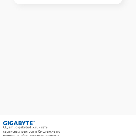
СЦ sml.gigabyte-fix.ru - сеть
сервисных центров в Смоленске по
ремонту и обслуживанию техники