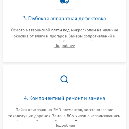
3. Глубокая аппаратная дефектовка
Осмотр материнской платы под микроскопом на наличие
окислов от влаги и прогаров. Замеры сопротивлений и
дежурных напряжений. Проверка цепей питания,
Подробнее
мультиконтроллера, процессора и видеочипа.
4. Компонентный ремонт и замена
Пайка неисправных SMD-элементов, восстановление
токоведущих дорожек. Замена BGA-чипов с использованием
инфракрасной паяльной станции. Прошивка микросхемы
Подробнее
BIOS или замена поврежденных портов USB