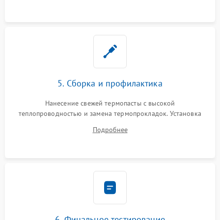
5. Сборка и профилактика
Нанесение свежей термопасты с высокой
теплопроводностью и замена термопрокладок. Установка
системы охлаждения, подключение всех внутренних
Подробнее
шлейфов, модулей памяти и накопителей. Предварительная
сборка корпуса.
6. Финальное тестирование