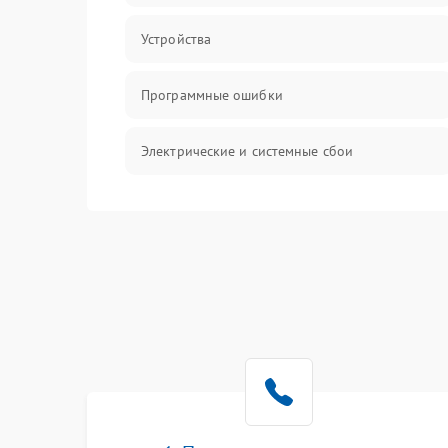
Устройства
Программные ошибки
Электрические и системные сбои
Интерфейсные проблемы
Батарея
Сеть и интернет
Система охлаждения