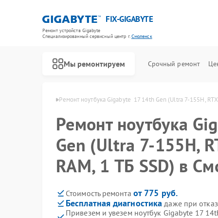
FIX-GIGABYTE
Ремонт устройств Gigabyte
Специализированный cервисный центр г.
Смоленск
Мы ремонтируем
Срочный ремонт
Це
igabyte в Смоленске
Ремонт ноутбука Gigabyte  17 14th Gen (Ultra 7-155H, RT
Ремонт ноутбука Gig
Gen (Ultra 7-155H, R
Ремонт материнских плат Gigabyte
RAM, 1 ТБ SSD) в См
от 775 руб.
Стоимость ремонта
Бесплатная диагностика
даже при отказ
Привезем и увезем ноутбук Gigabyte 17 14th