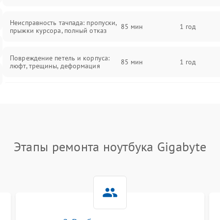
Неисправность тачпада: пропуски,
85 мин
1 год
прыжки курсора, полный отказ
Повреждение петель и корпуса:
85 мин
1 год
люфт, трещины, деформация
Проблемы аккумулятора: быстрая
разрядка, невозможность зарядки,
85 мин
1 год
вздутие
Неисправность зарядного
85 мин
1 год
Этапы ремонта ноутбука Gigabyte
устройства или разъёма питания
Перегрев из‑за пыли, износа
термопасты или неисправности
75 мин
1 год
кулера
Выход из строя SSD или HDD: