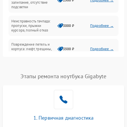
2500 ₽
Подробнее →
залипание, отсутствие
подсветки
Батарея
Неисправность тачпада:
Сеть и интернет
пропуски, прыжки
3000 ₽
Подробнее →
курсора, полный отказ
Система охлаждения
Повреждение петель и
корпуса: люфт, трещины,
3500 ₽
Подробнее →
деформация
Проблемы аккумулятора:
быстрая разрядка,
2500 ₽
Подробнее →
Этапы ремонта ноутбука Gigabyte
невозможность зарядки,
вздутие
Неисправность зарядного
устройства или разъёма
2000 ₽
Подробнее →
питания
1. Первичная диагностика
Перегрев из‑за пыли,
износа термопасты или
2500 ₽
Подробнее →