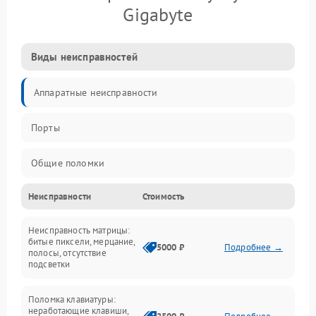
Gigabyte
Виды неисправностей
Аппаратные неисправности
Порты
Общие поломки
Неисправности
Стоимость
Устройства
Неисправность матрицы:
Программные ошибки
битые пиксели, мерцание,
5000 ₽
Подробнее →
полосы, отсутствие
подсветки
Электрические и системные сбои
Поломка клавиатуры:
Интерфейсные проблемы
неработающие клавиши,