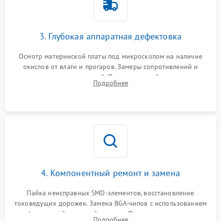
3. Глубокая аппаратная дефектовка
Осмотр материнской платы под микроскопом на наличие
окислов от влаги и прогаров. Замеры сопротивлений и
дежурных напряжений. Проверка цепей питания,
Подробнее
мультиконтроллера, процессора и видеочипа.
4. Компонентный ремонт и замена
Пайка неисправных SMD-элементов, восстановление
токоведущих дорожек. Замена BGA-чипов с использованием
инфракрасной паяльной станции. Прошивка микросхемы
Подробнее