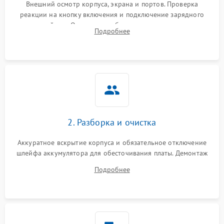
неисправности кулера
Внешний осмотр корпуса, экрана и портов. Проверка
реакции на кнопку включения и подключение зарядного
устройства. Оценка потребления тока с помощью
Выход из строя SSD или
Подробнее
HDD: медленная загрузка,
лабораторного блока питания для локализации проблемы.
3000 ₽
Подробнее →
ошибки чтения,
пропадание диска
Неисправность
оперативной памяти:
2000 ₽
Подробнее →
вылеты приложений,
синие экраны
2. Разборка и очистка
Проблемы Wi‑Fi или
2500 ₽
Подробнее →
Bluetooth модулей
Аккуратное вскрытие корпуса и обязательное отключение
шлейфа аккумулятора для обесточивания платы. Демонтаж
системы охлаждения, очистка кулера от пыли и удаление
Подробнее
высохшей термопасты с кристаллов чипов.