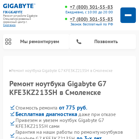
+7 (800) 301-55-83
Ежедневно, с 10:00 до 20:00
FIX-GIGABYTE
Ремонт устройств Gigabyte
+7 (800) 301-55-83
Специализированный
cервисный центр г.
Звонок бесплатный по РФ
Смоленск
Мы ремонтируем
Позвонить
енске
Ремонт ноутбука Gigabyte G7 KFE3KZ213SH в Смоленске
Ремонт ноутбука Gigabyte G7
Ремонт материнских плат Gigabyte
KFE3KZ213SH в Смоленске
от 775 руб.
Стоимость ремонта
Бесплатная диагностика
даже при отказе
Привезем и увезем ноутбук Gigabyte G7
KFE3KZ213SH сами
Гарантия на наши работы по ремонту ноутбуков
до 3-х лет
Gigabyte G7 KFE3KZ213SH