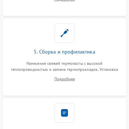
BIOS или замена поврежденных портов USB
5. Сборка и профилактика
Нанесение свежей термопасты с высокой
теплопроводностью и замена термопрокладок. Установка
системы охлаждения, подключение всех внутренних
Подробнее
шлейфов, модулей памяти и накопителей. Предварительная
сборка корпуса.