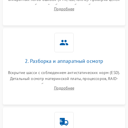
Влага и внешные воздействия
питания и базовой работоспособности без вскрытия
Подробнее
корпуса для быстрой локализации сбоя.
2. Разборка и аппаратный осмотр
Вскрытие шасси с соблюдением антистатических норм (ESD).
Детальный осмотр материнской платы, процессоров, RAID-
контроллеров и блоков питания на наличие термических
Подробнее
повреждений, прогаров или окислений.