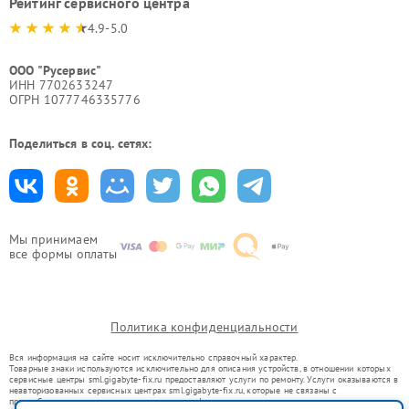
Рейтинг сервисного центра
4.9-5.0
ООО "Русервис"
ИНН 7702633247
ОГРН 1077746335776
Поделиться в соц. сетях:
Мы принимаем
все формы оплаты
Политика конфиденциальности
Вся информация на сайте носит исключительно справочный характер.
Товарные знаки используются исключительно для описания устройств, в отношении которых
сервисные центры sml.gigabyte-fix.ru предоставляют услуги по ремонту. Услуги оказываются в
неавторизованных сервисных центрах sml.gigabyte-fix.ru, которые не связаны с
правообладателями товарных знаков или их официальными представителями.