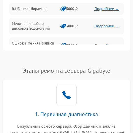
Оперативная память
RAID не собирается
5000 ₽
Подробнее →
Корпус и механика
Медленная работа
3000 ₽
Подробнее →
дисковой подсистемы
Контроллеры и интерфейсы
Ошибки чтения и записи
Виртуализация и сервисы
3500 ₽
Подробнее →
данных
Влага и внешние воздействия
Потеря данных
5000 ₽
Подробнее →
Этапы ремонта сервера Gigabyte
Программные сбои
Общие поломки
Система охлаждения
1. Первичная диагностика
Режим работы
Визуальный осмотр сервера, сбор данных и анализ
аппаратных логов ошибок (IPMI, iLO, iDRAC). Проверка цепей