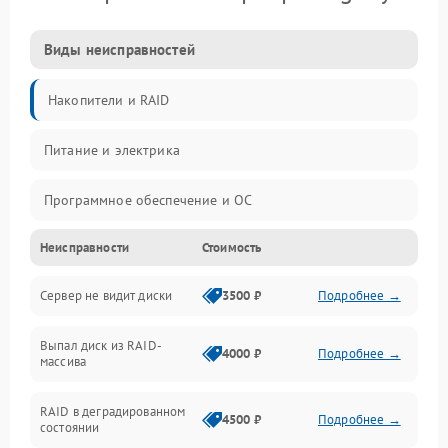
Виды неисправностей
Накопители и RAID
Питание и электрика
Программное обеспечение и ОС
Неисправности
Стоимость
Охлаждение и температура
Сервер не видит диски
3500 ₽
Подробнее →
Материнская плата и процессор
Выпал диск из RAID-
Сеть и коммуникации
4000 ₽
Подробнее →
массива
BIOS / прошивки
RAID в деградированном
4500 ₽
Подробнее →
состоянии