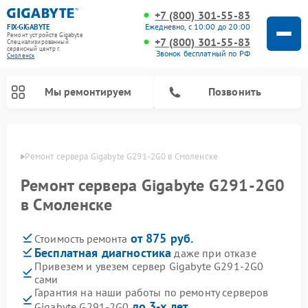
+7 (800) 301-55-83
Ежедневно, с 10:00 до 20:00
FIX-GIGABYTE
Ремонт устройств Gigabyte
+7 (800) 301-55-83
Специализированный
cервисный центр г.
Звонок бесплатный по РФ
Смоленск
Мы ремонтируем
Позвонить
енске
Ремонт сервера Gigabyte G291-2G0 в Смоленске
Ремонт сервера Gigabyte G291-2G0
Ремонт материнских плат Gigabyte
в Смоленске
от 875 руб.
Стоимость ремонта
Бесплатная диагностика
даже при отказе
Привезем и увезем сервер Gigabyte G291-2G0
сами
Гарантия на наши работы по ремонту серверов
до 3-х лет
Gigabyte G291-2G0