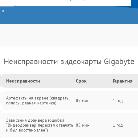
сти
Неисправности видеокарты Gigabyte
Неисправности
Срок
Гарантия
Артефакты на экране (квадраты,
85 мин
1 год
полосы, рваная картинка)
Зависания драйвера (ошибка
“Видеодрайвер перестал отвечать
85 мин
1 год
и был восстановлен”)