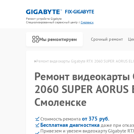
FIX-GIGABYTE
Ремонт устройств Gigabyte
Специализированный cервисный центр г.
Смоленск
Мы ремонтируем
Срочный ремонт
Це
igabyte в Смоленске
Ремонт видеокарты Gigabyte RTX 2060 SUPER AORUS EL
Ремонт видеокарты 
2060 SUPER AORUS E
Ремонт материнских плат Gigabyte
Смоленске
от 375 руб.
Стоимость ремонта
Бесплатная диагностика
даже при отказ
Привезем и увезем видеокарту Gigabyte R