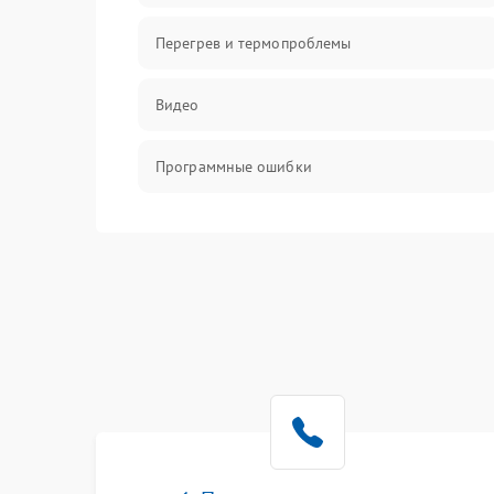
Перегрев и термопроблемы
Видео
Программные ошибки
Интерфейсные и коммуникационные
проблемы
Питание
Электропитание
ПО
Электронные компоненты