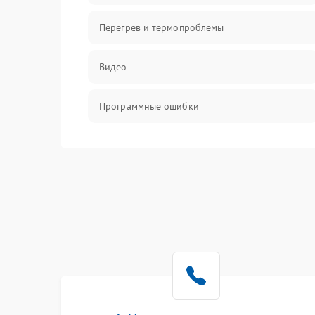
Перегрев и термопроблемы
Видео
Программные ошибки
Интерфейсные и коммуникационные
проблемы
Питание
Электропитание
ПО
Электронные компоненты