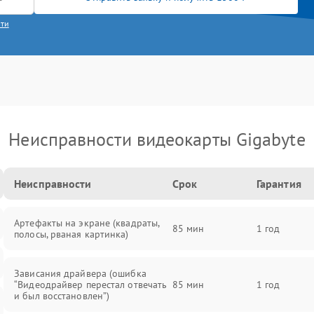
сти
Неисправности видеокарты Gigabyte
Неисправности
Срок
Гарантия
Артефакты на экране (квадраты,
85 мин
1 год
полосы, рваная картинка)
Зависания драйвера (ошибка
“Видеодрайвер перестал отвечать
85 мин
1 год
и был восстановлен”)