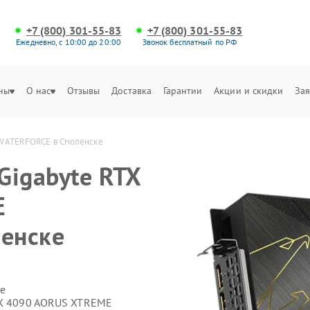
+7 (800) 301-55-83
+7 (800) 301-55-83
Ежедневно, с 10:00 до 20:00
Звонок бесплатный по РФ
ны
О нас
Отзывы
Доставка
Гарантии
Акции и скидки
Зая
 WATERFORCE в Смоленске
Gigabyte RTX
E
енске
е
RTX 4090 AORUS XTREME