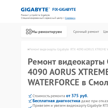
FIX-GIGABYTE
Ремонт устройств Gigabyte
Специализированный cервисный центр г.
Смоленск
Мы ремонтируем
Срочный ремонт
Це
igabyte в Смоленске
Ремонт видеокарты Gigabyte  RTX 4090 AORUS XTREME
Ремонт видеокарты 
4090 AORUS XTREM
Ремонт материнских плат Gigabyte
WATERFORCE в Смол
от 375 руб.
Стоимость ремонта
Бесплатная диагностика
даже при отказ
Привезем и увезем видеокарту Gigabyte 