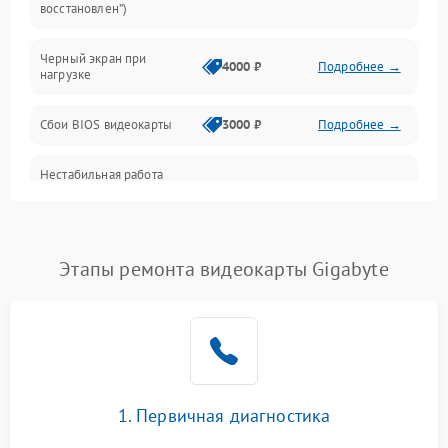
восстановлен”)
Питание
Черный экран при
4000 ₽
Подробнее →
нагрузке
Электропитание
Сбои BIOS видеокарты
3000 ₽
Подробнее →
ПО
Нестабильная работа
Электронные компоненты
после обновления
2000 ₽
Подробнее →
драйверов
Интерфейсы
Этапы ремонта видеокарты Gigabyte
Общие поломки
Система охлаждения
Экран (дисплей)
1. Первичная диагностика
Программные сбои