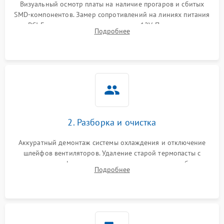
Визуальный осмотр платы на наличие прогаров и сбитых
SMD-компонентов. Замер сопротивлений на линиях питания
Механические повреждения
PCI-E и дополнительных разъемах 12V. Проверка на
Подробнее
короткое замыкание основных дросселей питания GPU и
Режим работы
памяти.
ПО/Микропрограмма
2. Разборка и очистка
Аккуратный демонтаж системы охлаждения и отключение
шлейфов вентиляторов. Удаление старой термопасты с
кристалла графического чипа и термопрокладок с банок
Подробнее
памяти и зоны VRM. Очистка платы от пыли и окислов.