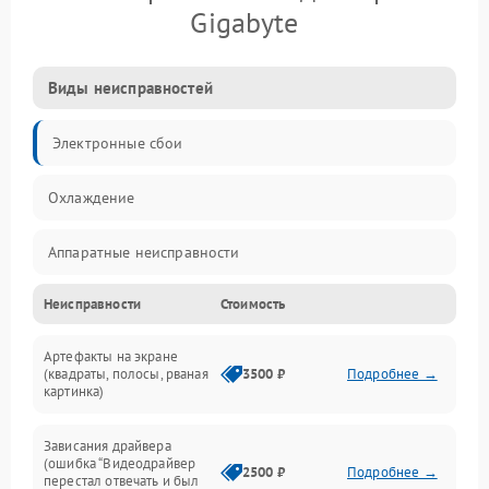
Gigabyte
Виды неисправностей
Электронные сбои
Охлаждение
Аппаратные неисправности
Неисправности
Стоимость
Перегрев и термопроблемы
Артефакты на экране
Видео
(квадраты, полосы, рваная
3500 ₽
Подробнее →
картинка)
Программные ошибки
Зависания драйвера
(ошибка “Видеодрайвер
Интерфейсные и коммуникационные проблемы
2500 ₽
Подробнее →
перестал отвечать и был