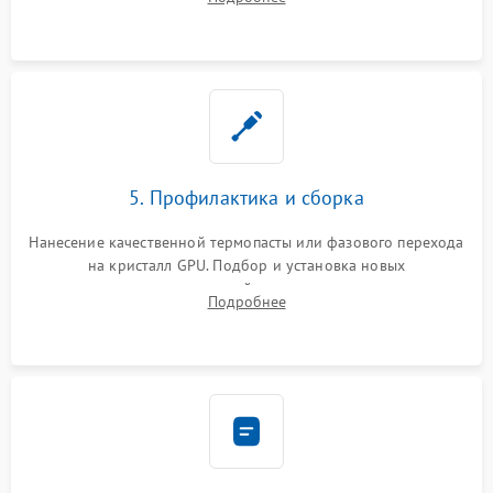
чипа и дефектной памяти GDDR. Прошивка BIOS
программатором.
5. Профилактика и сборка
Нанесение качественной термопасты или фазового перехода
на кристалл GPU. Подбор и установка новых
термопрокладок правильной толщины на память и цепи
Подробнее
питания. Монтаж радиатора и бэкплейта, подключение и
проверка кулеров.