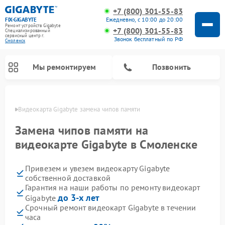
+7 (800) 301-55-83
Ежедневно, с 10:00 до 20:00
FIX-GIGABYTE
Ремонт устройств Gigabyte
+7 (800) 301-55-83
Специализированный
cервисный центр г.
Звонок бесплатный по РФ
Смоленск
Мы ремонтируем
Позвонить
енске
Видеокарта Gigabyte замена чипов памяти
Замена чипов памяти на
видеокарте Gigabyte в Смоленске
Ремонт материнских плат Gigabyte
Привезем и увезем видеокарту Gigabyte
собственной доставкой
Гарантия на наши работы по ремонту видеокарт
до 3-х лет
Gigabyte
Срочный ремонт видеокарт Gigabyte в течении
часа