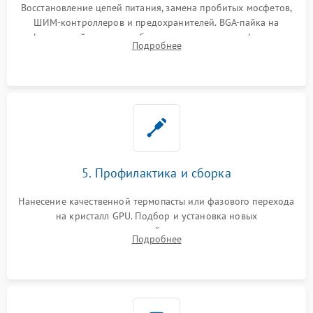
Восстановление цепей питания, замена пробитых мосфетов,
ШИМ-контроллеров и предохранителей. BGA-пайка на
инфракрасной станции реболлинг или замена графического
Подробнее
чипа и дефектной памяти GDDR. Прошивка BIOS
программатором.
5. Профилактика и сборка
Нанесение качественной термопасты или фазового перехода
на кристалл GPU. Подбор и установка новых
термопрокладок правильной толщины на память и цепи
Подробнее
питания. Монтаж радиатора и бэкплейта, подключение и
проверка кулеров.