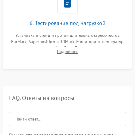
6. Тестирование под нагрузкой
Установка в стенд и прогон длительных стресс-тестов
FurMark, Superposition и 3DMark. Мониторинг температур
графического чипа и Hot Spot. Проверка на отсутствие
Подробнее
артефактов изображения, вылетов драйвера и зависаний.
FAQ. Ответы на вопросы
Вы можете ознакомиться с приведенными ниже