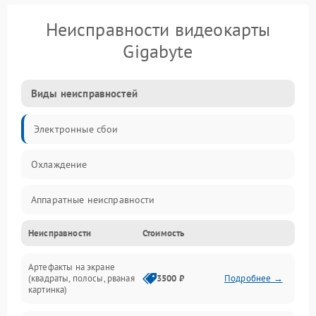
Неисправности видеокарты
Gigabyte
Виды неисправностей
Электронные сбои
Охлаждение
Аппаратные неисправности
Неисправности
Стоимость
Перегрев и термопроблемы
Артефакты на экране
Видео
(квадраты, полосы, рваная
3500 ₽
Подробнее →
картинка)
Программные ошибки