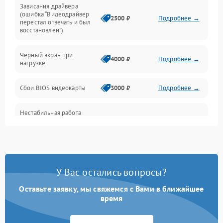
Зависания драйвера
(ошибка “Видеодрайвер
Интерфейсные и коммуникационные проблемы
2500 ₽
Подробнее →
перестал отвечать и был
восстановлен”)
Питание
Черный экран при
4000 ₽
Подробнее →
нагрузке
Электропитание
Сбои BIOS видеокарты
3000 ₽
Подробнее →
ПО
Нестабильная работа
Электронные компоненты
после обновления
2000 ₽
Подробнее →
драйверов
Интерфейсы
Общие поломки
У Вас остались вопросы?
Оставьте заявку, мы свяжемся с Вами в ближайшее
Система охлаждения
время
Экран (дисплей)