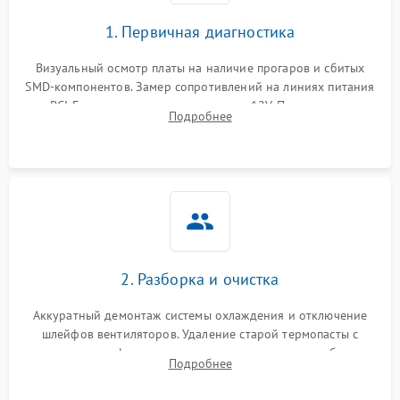
1. Первичная диагностика
Визуальный осмотр платы на наличие прогаров и сбитых
SMD-компонентов. Замер сопротивлений на линиях питания
PCI-E и дополнительных разъемах 12V. Проверка на
Подробнее
короткое замыкание основных дросселей питания GPU и
памяти.
2. Разборка и очистка
Аккуратный демонтаж системы охлаждения и отключение
шлейфов вентиляторов. Удаление старой термопасты с
кристалла графического чипа и термопрокладок с банок
Подробнее
памяти и зоны VRM. Очистка платы от пыли и окислов.